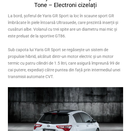
Tone – Electroni cizelați
La bord, șoferul de Yaris GR Sport ia loc în scaune sport GR
îmbrăcate în piele întoarsă Ultrasuede, care prezintă inserții și
cusături albe. Volanul cu trei spite are un diametru mai mic și
este preluat de la sportive GT86.
Sub capota lui Yaris GR Sport se regăsește un sistem de
propulsie hibrid, alcătuit dintr-un motor electric și un motor
termic cu patru cilindri de 1.5 litri, care asigură împreună 99 de
cai putere, expediați către puntea din față prin intermediul unei
transmisii automate CVT.