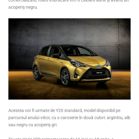
comercializate, toate îmbrăcate într-o culoare aurie și având un
acoperiș negru.
Acestea vor fi urmate de Y20 standard, model disponibil pe
parcursul anului viitor, cu o caroserie în două culori: arginitiu, alb
sau negru cu acoperiș gri.