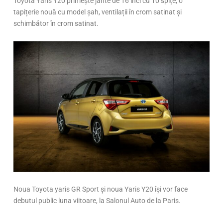
Toyota Yaris Y20 primește jante de 16 inci cu 10 spițe, o
tapițerie nouă cu model șah, ventilații în crom satinat și
schimbător în crom satinat.
Noua Toyota yaris GR Sport și noua Yaris Y20 își vor face
debutul public luna viitoare, la Salonul Auto de la Paris.