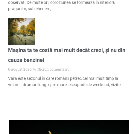
observat. De multe ori, coroziunea se formează în interiorul
pragurilor, sub chedere,
Mașina ta te costă mai mult decât crezi, și nu din
cauza benzinei
6 august 2026
Niciun comentariu
Vara este sezonul în care românii petrec cel mai mult timp la
volan – drumuri lungi spre mare, escapade de weekend, vizite