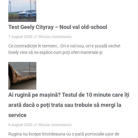
Test Geely Cityray – Noul val old-school
7 august 2026
Niciun comentariu
Ce contradicție în termeni… Ori e val nou, ori e școală veche!
Geely vine să ne explice cum poți oferi materiale și
Ai rugină pe mașină? Testul de 10 minute care îți
arată dacă o poți trata sau trebuie să mergi la
service
6 august 2026
Niciun comentariu
Rugina nu începe întotdeauna cu o pată portocalie ușor de