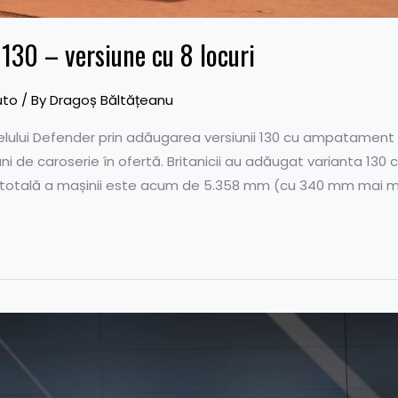
130 – versiune cu 8 locuri
uto
/ By
Dragoș Băltățeanu
lui Defender prin adăugarea versiunii 130 cu ampatament mă
i de caroserie în ofertă. Britanicii au adăugat varianta 130 c
otală a mașinii este acum de 5.358 mm (cu 340 mm mai mu