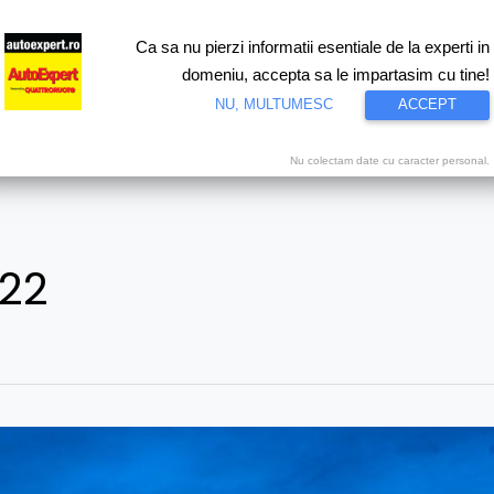
Ca sa nu pierzi informatii esentiale de la experti in
ri
Test drive
Eco
Motorsport
Proiecte speciale
Video
domeniu, accepta sa le impartasim cu tine!
NU, MULTUMESC
ACCEPT
Nu colectam date cu caracter personal.
022