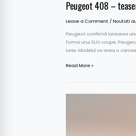
Peugeot 408 – tease
Leave a Comment
/
Noutati a
Peugeot confirmă lansarea unui
forma unui SUV coupe. Peugeot a
iunie. Modelul va avea o caros
Read More »
Land
Rover
Defender
130
–