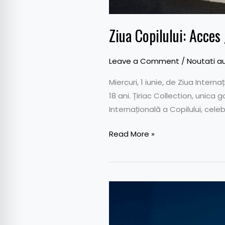
Ziua Copilului: Acces 
Leave a Comment
/
Noutati a
Miercuri, 1 iunie, de Ziua Intern
18 ani. Țiriac Collection, unica
Internațională a Copilului, celeb
Read More »
Peugeot
408
–