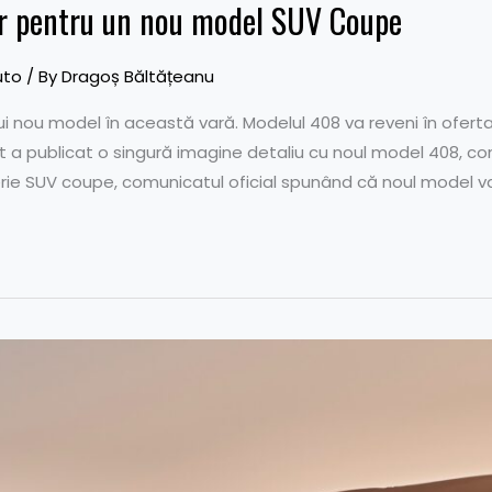
r pentru un nou model SUV Coupe
uto
/ By
Dragoș Băltățeanu
 nou model în această vară. Modelul 408 va reveni în oferta 
 publicat o singură imagine detaliu cu noul model 408, confi
erie SUV coupe, comunicatul oficial spunând că noul model v