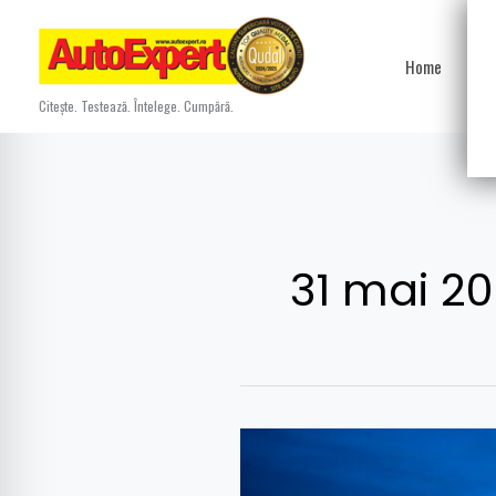
Skip
to
Home
Ști
content
Citește. Testează. Întelege. Cumpără.
31 mai 2
Ziua
Copilului: