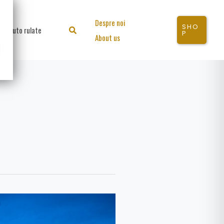
Despre noi
SHO
Auto rulate
Search
P
About us