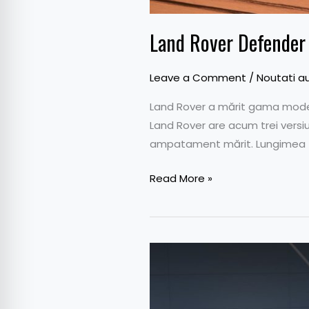
Land Rover Defender 
Leave a Comment
/
Noutati a
Land Rover a mărit gama modelu
Land Rover are acum trei versiun
ampatament mărit. Lungimea t
Read More »
Toyota
a
vândut
cu