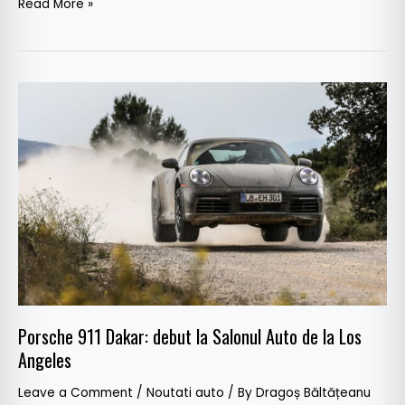
Read More »
Porsche
911
Dakar:
debut
la
Salonul
Auto
de
la
Los
Angeles
Porsche 911 Dakar: debut la Salonul Auto de la Los
Angeles
Leave a Comment
/
Noutati auto
/ By
Dragoș Băltățeanu