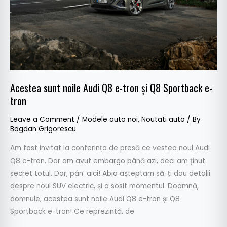
și
Q8
Sportback
e-
tron
Acestea sunt noile Audi Q8 e-tron și Q8 Sportback e-
tron
Leave a Comment
/
Modele auto noi
,
Noutati auto
/ By
Bogdan Grigorescu
Am fost invitat la conferința de presă ce vestea noul Audi
Q8 e-tron. Dar am avut embargo până azi, deci am ținut
secret totul. Dar, pân’ aici! Abia așteptam să-ți dau detalii
despre noul SUV electric, și a sosit momentul. Doamnă,
domnule, acestea sunt noile Audi Q8 e-tron și Q8
Sportback e-tron! Ce reprezintă, de