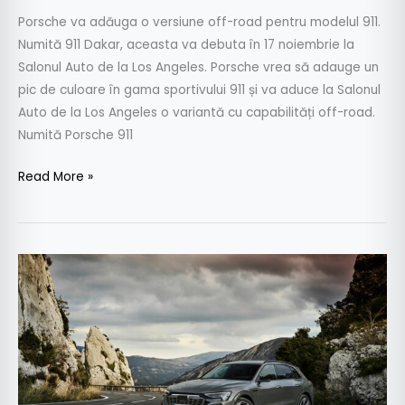
Porsche va adăuga o versiune off-road pentru modelul 911.
Numită 911 Dakar, aceasta va debuta în 17 noiembrie la
Salonul Auto de la Los Angeles. Porsche vrea să adauge un
pic de culoare în gama sportivului 911 și va aduce la Salonul
Auto de la Los Angeles o variantă cu capabilități off-road.
Numită Porsche 911
Read More »
Acestea
sunt
noile
Audi
Q8
e-
tron