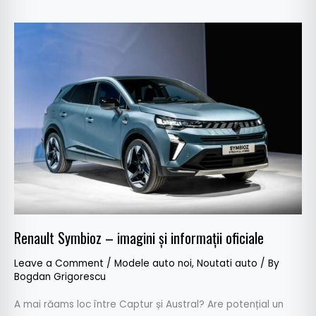
Renault
Symbioz
–
imagini
și
informații
oficiale
Renault Symbioz – imagini și informații oficiale
Leave a Comment
/
Modele auto noi
,
Noutati auto
/ By
Bogdan Grigorescu
A mai răams loc între Captur și Austral? Are potențial un