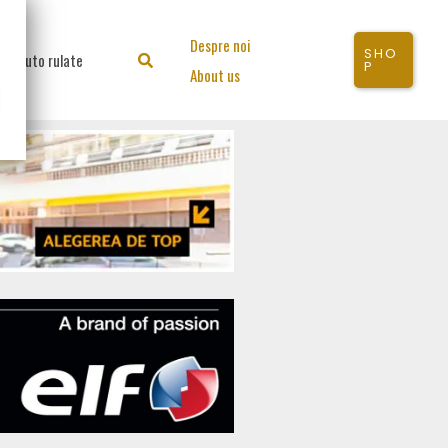
Despre noi
SHO
Auto rulate
Search
P
About us