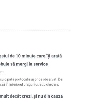
stul de 10 minute care îți arată
ebuie să mergi la service
riu
cu o pată portocalie ușor de observat. De
ză în interiorul pragurilor, sub chedere,
mult decât crezi, și nu din cauza