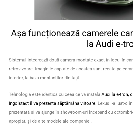
Așa funcționează camerele care
la Audi e-tr
Sistemul integrează două camera montate exact în locul în care
retrovizoare. Imaginile captate de acestea sunt redate pe ecran
interior, la baza montanților din față.
Tehnologia este identică cu ceea ce va instala
Audi la e-tron,
Ingolstadt îl va prezenta săptămâna viitoare
. Lexus i-a luat-o î
prezentată și va ajunge în showroom-uri începând cu octombrie. S
apropiat, și de alte modele ale companiei.