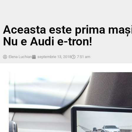
Aceasta este prima mașin
Nu e Audi e-tron!
Elena Luchian
septembrie 13, 2018
7:51 am