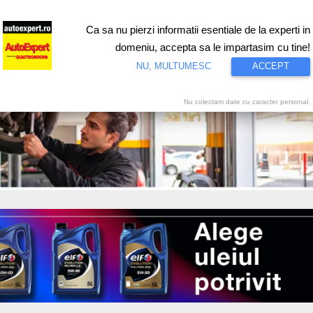
Ca sa nu pierzi informatii esentiale de la experti in
ri
Test drive
Eco
Motorsport
Proiecte speciale
Video
domeniu, accepta sa le impartasim cu tine!
NU, MULTUMESC
ACCEPT
Nu colectam date cu caracter personal.