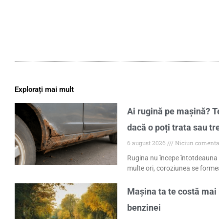
Explorați mai mult
Ai rugină pe mașină? Te
dacă o poți trata sau tr
6 august 2026
Niciun comenta
Rugina nu începe întotdeauna 
multe ori, coroziunea se formea
Mașina ta te costă mai 
benzinei