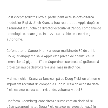
Fost vicepreședinte BMW și participant activ la dezvoltarea
modelelor i3 și i8, Ulrich Kranz a fost recrutat de Apple după ce
a renunțat la funcția de director executiv al Canoo, companie de
tehnologie care are și ea în dezvoltare vehicule electrice și
autonome.
Cofondator al Canoo, Kranz a lucrat mai bine de 30 de ani la
BMW, iar angajarea sa la Apple este privită de analiști ca un
semn clar că gigantul IT din Cupertino este decis să grăbească
proiectul său de dezvoltare a unei mașini electrice.
Mai mult chiar, Kranz va face echipă cu Doug Field, un alt nume
important recrutat de compania IT de la Tesla de această dată.
Field este cel care a supervizat dezvoltarea Model 3.
Conform Bloomberg, care citează surse care au dorit să-și
păstreze anonimatul, Doug Field este cel care gestionează în