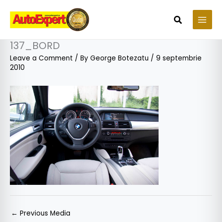
Skip
to
Search
content
137_BORD
Leave a Comment
/ By
George Botezatu
/
9 septembrie
2010
←
Previous Media