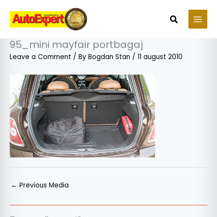
Skip
to
Search
content
95_mini mayfair portbagaj
Leave a Comment
/ By
Bogdan Stan
/
11 august 2010
←
Previous Media