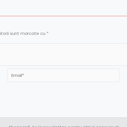
atorii sunt marcate cu
*
Email*