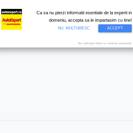
Ca sa nu pierzi informatii esentiale de la experti in
ri
Test drive
Eco
Motorsport
Proiecte speciale
Video
domeniu, accepta sa le impartasim cu tine!
NU, MULTUMESC
ACCEPT
AutoExpert.ro
Nu colectam date cu caracter personal.