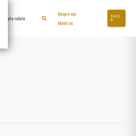
Despre noi
SHO
Auto rulate
Search
P
About us