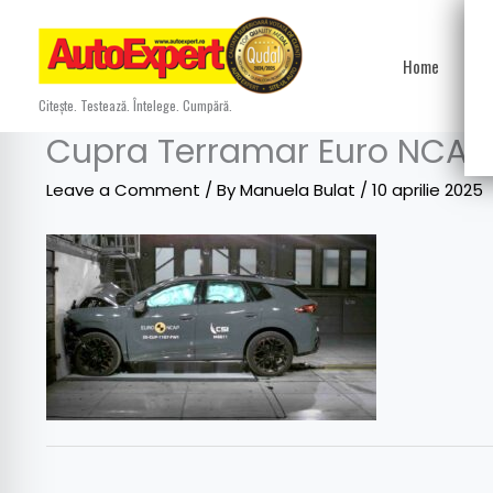
Skip
to
Home
Ști
content
Citește. Testează. Întelege. Cumpără.
Cupra Terramar Euro NCAP 
Leave a Comment
/ By
Manuela Bulat
/
10 aprilie 2025