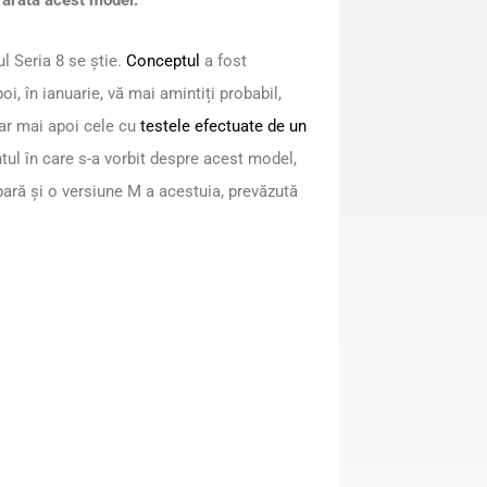
 arăta acest model.
 Seria 8 se știe.
Conceptul
a fost
i, în ianuarie, vă mai amintiți probabil,
iar mai apoi cele cu
testele efectuate de un
tul în care s-a vorbit despre acest model,
apară și o versiune M a acestuia, prevăzută