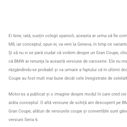
Ei bine, iată, susțin colegii spanioli, aceasta ar urma să fie c
M8, iar conceptul, spun ei, va veni la Geneva, în timp ce variant
Și să nu vi se pară ciudat că vorbim despre un Gran Coupe, chia
că BMW ar renunța la această versiune de caroserie. Ele nu mai
răzgândindu-se probabil și ca urmare a faptului că în ultimii doi
Coupe au fost mult mai bune decât cele înregistrate de celelalt
Motor.es a publicat și o imagine despre modul în care cred ce
arăta conceptul. O altă versiune de schiță am descoperit pe 
Gran Coupe, alături de versiunile coupe și convertible sunt gân
versiuni Seria 6.