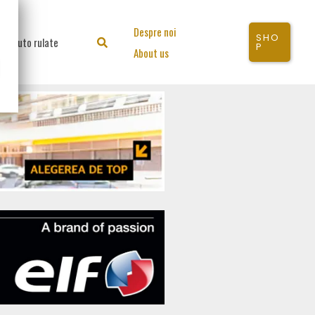
Despre noi
SHO
Auto rulate
Search
P
About us