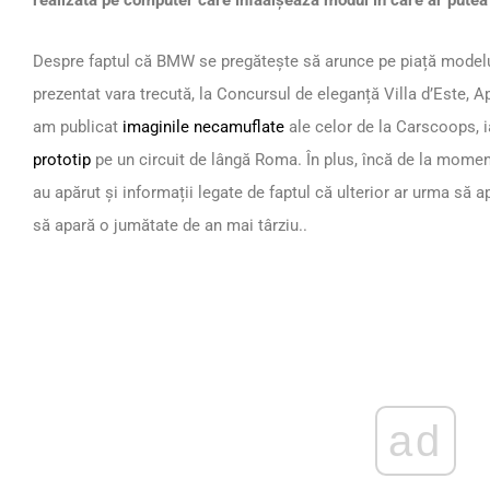
realizată pe computer care înfăâișează modul în care ar putea
Despre faptul că BMW se pregătește să arunce pe piață modelul
prezentat vara trecută, la Concursul de eleganță Villa d’Este, Apo
am publicat
imaginile necamuflate
ale celor de la Carscoops, 
prototip
pe un circuit de lângă Roma. În plus, încă de la momen
au apărut și informații legate de faptul că ulterior ar urma să 
să apară o jumătate de an mai târziu..
ad