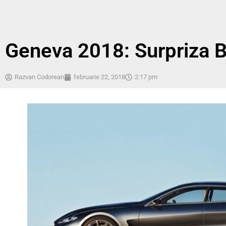
Geneva 2018: Surpriza
Razvan Codorean
februarie 22, 2018
2:17 pm