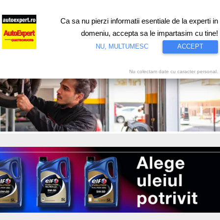
Ca sa nu pierzi informatii esentiale de la experti in
ri
Test drive
Eco
Motorsport
Proiecte speciale
Video
domeniu, accepta sa le impartasim cu tine!
NU, MULTUMESC
ACCEPT
Nu colectam date cu caracter personal.