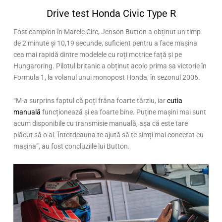
Drive test Honda Civic Type R
Fost campion în Marele Circ, Jenson Button a obținut un timp
de 2 minute și 10,19 secunde, suficient pentru a face mașina
cea mai rapidă dintre modelele cu roți motrice față și pe
Hungaroring. Pilotul britanic a obținut acolo prima sa victorie în
Formula 1, la volanul unui monopost Honda, în sezonul 2006.
“M-a surprins faptul că poți frâna foarte târziu, iar
cutia
manuală
funcționează și ea foarte bine. Puține mașini mai sunt
acum disponibile cu transmisie manuală, așa că este tare
plăcut să o ai. Întotdeauna te ajută să te simți mai conectat cu
mașina”, au fost concluziile lui Button.