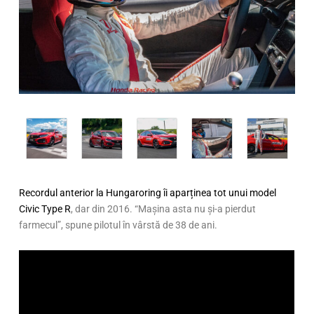
Recordul anterior la Hungaroring îi aparținea tot unui model
Civic Type R
, dar din 2016. “Mașina asta nu și-a pierdut
farmecul”, spune pilotul în vârstă de 38 de ani.