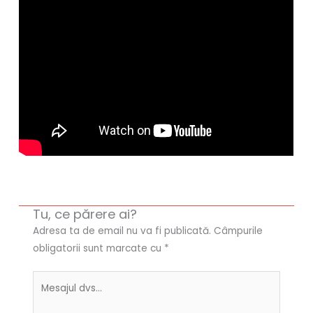
Tu, ce părere ai?
Adresa ta de email nu va fi publicată.
Câmpurile
obligatorii sunt marcate cu
*