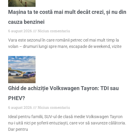
Mașina ta te costă mai mult decât crezi, și nu din
cauza benzinei
6 august 2026
Niciun comentariu
Vara este sezonul în care românii petrec cel mai mult timp la
volan – drumuri lungi spre mare, escapade de weekend, vizite
Ghid de achiziție Volkswagen Tayron: TDI sau
PHEV?
6 august 2026
Niciun comentariu
Ideal pentru familii, SUV-ul de clasă medie Volkswagen Tayron
nu-i uită nici pe șoferii entuziaști, care vor să savureze călătoria.
Dar pentru