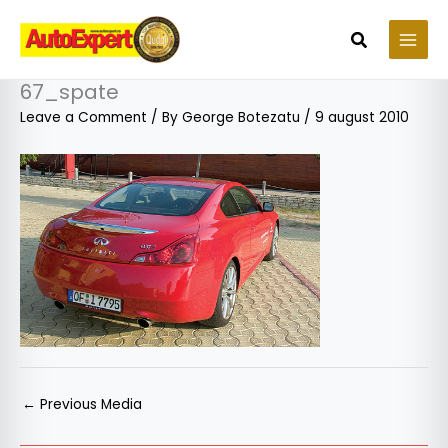
Skip
to
Search
content
67_spate
Leave a Comment
/ By
George Botezatu
/
9 august 2010
←
Previous Media