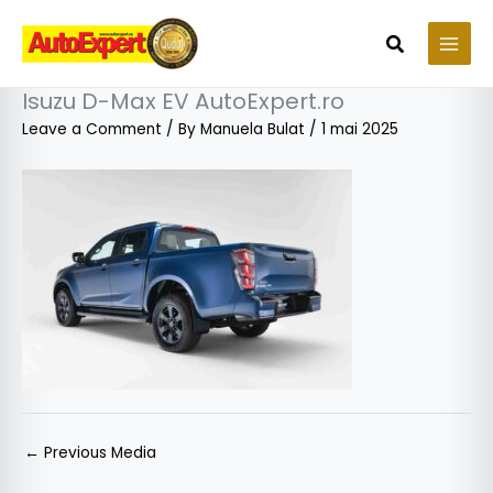
Skip
to
Search
content
Isuzu D-Max EV AutoExpert.ro
Leave a Comment
/ By
Manuela Bulat
/
1 mai 2025
←
Previous Media