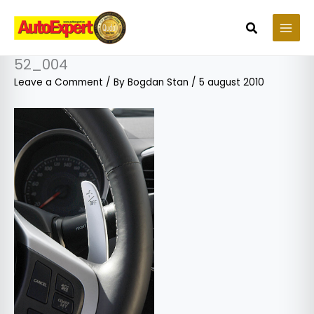
Skip
to
Search
content
52_004
Leave a Comment
/ By
Bogdan Stan
/
5 august 2010