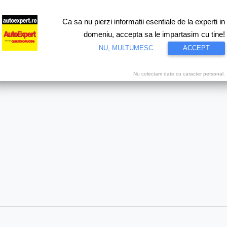
Ca sa nu pierzi informatii esentiale de la experti in
ri
Test drive
Eco
Motorsport
Proiecte speciale
Video
domeniu, accepta sa le impartasim cu tine!
NU, MULTUMESC
ACCEPT
Expert
Nu colectam date cu caracter personal.