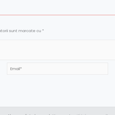
atorii sunt marcate cu
*
Email*