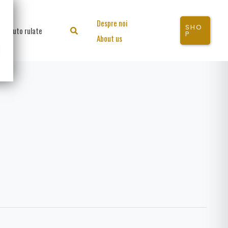
Despre noi
SHO
Auto rulate
Search
P
About us