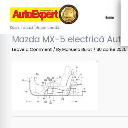
Skip
to
Home
Ști
content
Citește. Testează. Întelege. Cumpără.
Mazda MX-5 electrică Auto
Leave a Comment
/ By
Manuela Bulat
/
30 aprilie 2025