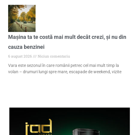
Mașina ta te costă mai mult decât crezi, și nu din
cauza benzinei
6 august 2026
Niciun comentariu
Vara este sezonul în care românii petrec cel mai mult timp la
volan – drumuri lungi spre mare, escapade de weekend, vizite