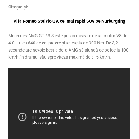
Citește și:
Alfa Romeo Stelvio QV, cel mai rapid SUV pe Nurburgring
Mercedes-AMG GT 63 S este pus în mișcare de un motor V8 de
4.0 litri cu 640 de cai putere și un cuplu de 900 Nm. De 3,2
secunde are nevoie bestia de la AMG să ajungă de pe loc la 100
km/h, în drumul său spre viteza maximă de 315 km/h.