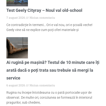
Test Geely Cityray – Noul val old-school
7 august 2026
Niciun comentariu
Ce contradicție în termeni… Ori e val nou, ori e școală veche!
Geely vine să ne explice cum poți oferi materiale și
Ai rugină pe mașină? Testul de 10 minute care îți
arată dacă o poți trata sau trebuie să mergi la
service
6 august 2026
Niciun comentariu
Rugina nu începe întotdeauna cu o pată portocalie ușor de
observat. De multe ori, coroziunea se formează în interiorul
pragurilor, sub chedere,