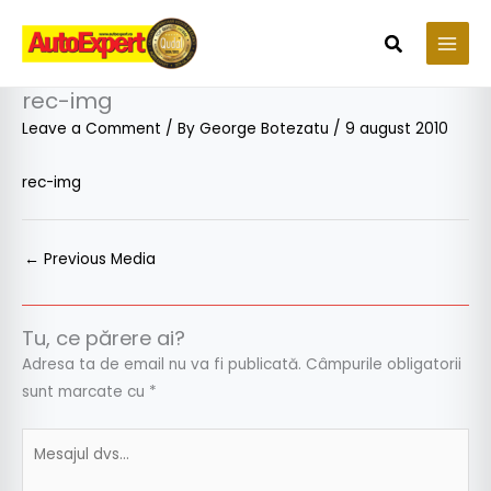
Skip
to
Search
content
rec-img
Leave a Comment
/ By
George Botezatu
/
9 august 2010
rec-img
←
Previous Media
Tu, ce părere ai?
Adresa ta de email nu va fi publicată.
Câmpurile obligatorii
sunt marcate cu
*