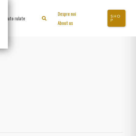
Despre noi
SHO
Auto rulate
Search
P
About us