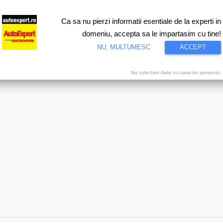
Ca sa nu pierzi informatii esentiale de la experti in
ri
Test drive
Eco
Motorsport
Proiecte speciale
Video
domeniu, accepta sa le impartasim cu tine!
NU, MULTUMESC
ACCEPT
Nu colectam date cu caracter personal.