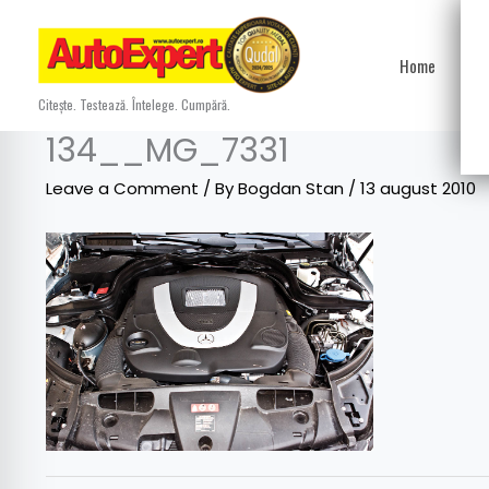
Skip
to
Home
Ști
content
Citește. Testează. Întelege. Cumpără.
134__MG_7331
Leave a Comment
/ By
Bogdan Stan
/
13 august 2010