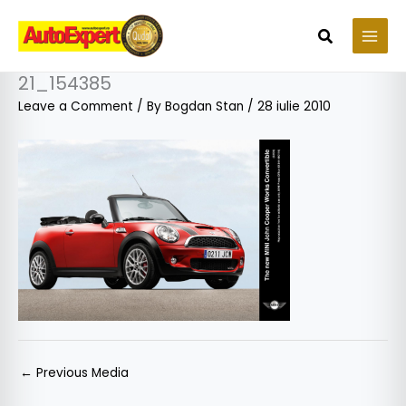
Skip
to
Search
content
21_154385
Leave a Comment
/ By
Bogdan Stan
/
28 iulie 2010
←
Previous Media