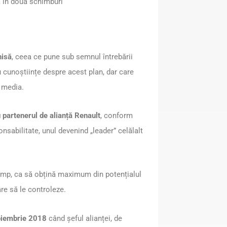
ă în două schimburi
hisă
, ceea ce pune sub semnul întrebării
u cunoștiințe despre acest plan, dar care
u media.
u partenerul de alianță Renault
, conform
nsabilitate, unul devenind „leader” celălalt
timp, ca să obțină maximum din potențialul
are să le controleze.
 noiembrie 2018
când șeful alianței, de