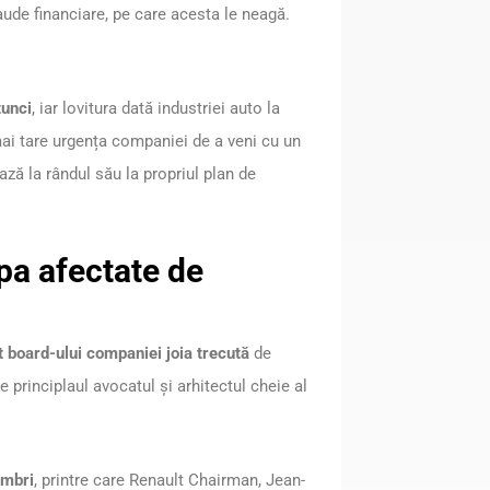
aude financiare, pe care acesta le neagă.
tunci
, iar lovitura dată industriei auto la
mai tare urgența companiei de a veni cu un
ează la rândul său la propriul plan de
pa afectate de
 board-ului companiei joia trecută
de
principlaul avocatul și arhitectul cheie al
embri
, printre care Renault Chairman, Jean-