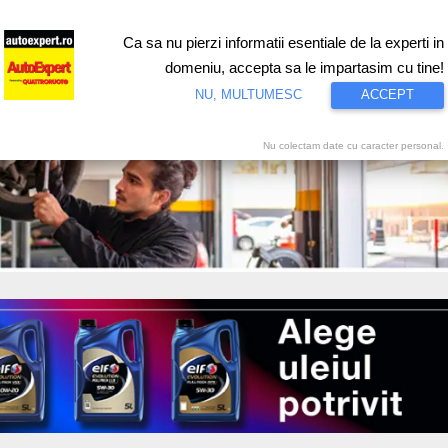
Ca sa nu pierzi informatii esentiale de la experti in
ri
Test drive
Eco
Motorsport
Proiecte speciale
Video
domeniu, accepta sa le impartasim cu tine!
NU, MULTUMESC
ACCEPT
Nu colectam date cu caracter personal.