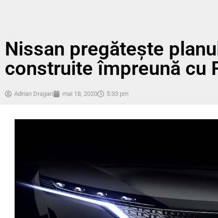
Nissan pregătește planul
construite împreună cu 
Adrian Dragan
mai 18, 2020
5:33 pm