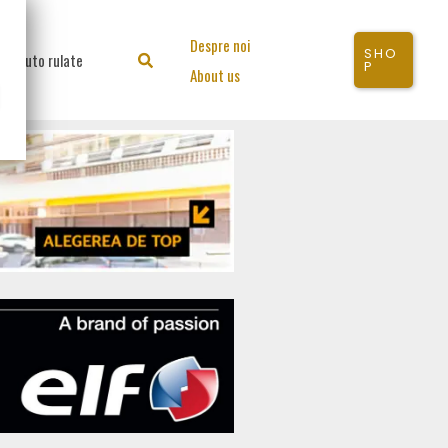
Despre noi
SHO
Auto rulate
Search
P
About us