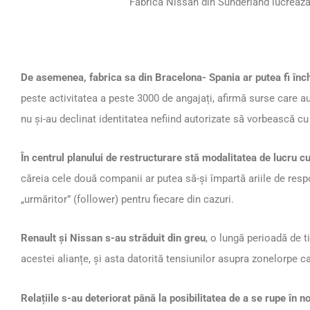
Fabrica Nissan din Sunderland lucreaz
De asemenea, fabrica sa din Bracelona- Spania ar putea fi înc
peste activitatea a peste 3000 de angajați, afirmă surse care a
nu și-au declinat identitatea nefiind autorizate să vorbească c
În centrul planului de restructurare stă modalitatea de lucru c
căreia cele două companii ar putea să-și împartă ariile de respo
„urmăritor” (follower) pentru fiecare din cazuri.
Renault și Nissan s-au străduit din greu
, o lungă perioadă de 
acestei alianțe, și asta datorită tensiunilor asupra zonelorpe c
Relațiile s-au deteriorat până la posibilitatea de a se rupe în