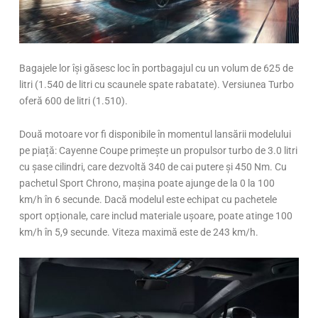
Bagajele lor își găsesc loc în portbagajul cu un volum de 625 de
litri (1.540 de litri cu scaunele spate rabatate). Versiunea Turbo
oferă 600 de litri (1.510).
Două motoare vor fi disponibile în momentul lansării modelului
pe piață: Cayenne Coupe primește un propulsor turbo de 3.0 litri
cu șase cilindri, care dezvoltă 340 de cai putere și 450 Nm. Cu
pachetul Sport Chrono, mașina poate ajunge de la 0 la 100
km/h în 6 secunde. Dacă modelul este echipat cu pachetele
sport opționale, care includ materiale ușoare, poate atinge 100
km/h în 5,9 secunde. Viteza maximă este de 243 km/h.