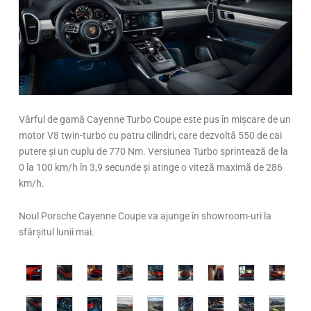
Vârful de gamă Cayenne Turbo Coupe este pus în mișcare de un
motor V8 twin-turbo cu patru cilindri, care dezvoltă 550 de cai
putere și un cuplu de 770 Nm. Versiunea Turbo sprintează de la
0 la 100 km/h în 3,9 secunde și atinge o viteză maximă de 286
km/h.
Noul Porsche Cayenne Coupe va ajunge în showroom-uri la
sfârșitul lunii mai.