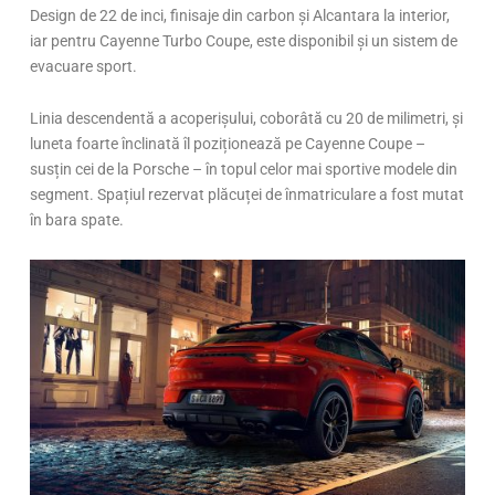
Design de 22 de inci, finisaje din carbon și Alcantara la interior,
iar pentru Cayenne Turbo Coupe, este disponibil și un sistem de
evacuare sport.
Linia descendentă a acoperișului, coborâtă cu 20 de milimetri, și
luneta foarte înclinată îl poziționează pe Cayenne Coupe –
susțin cei de la Porsche – în topul celor mai sportive modele din
segment. Spațiul rezervat plăcuței de înmatriculare a fost mutat
în bara spate.