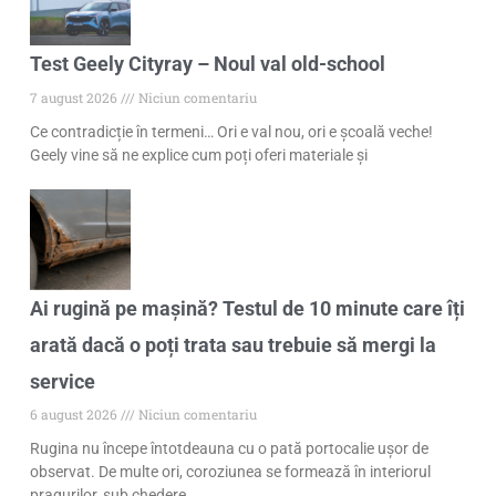
Test Geely Cityray – Noul val old-school
7 august 2026
Niciun comentariu
Ce contradicție în termeni… Ori e val nou, ori e școală veche!
Geely vine să ne explice cum poți oferi materiale și
Ai rugină pe mașină? Testul de 10 minute care îți
arată dacă o poți trata sau trebuie să mergi la
service
6 august 2026
Niciun comentariu
Rugina nu începe întotdeauna cu o pată portocalie ușor de
observat. De multe ori, coroziunea se formează în interiorul
pragurilor, sub chedere,