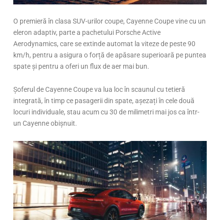
O premieră în clasa SUV-urilor coupe, Cayenne Coupe vine cu un
eleron adaptiv, parte a pachetului Porsche Active
Aerodynamics, care se extinde automat la viteze de peste 90
km/h, pentru a asigura o forță de apăsare superioară pe puntea
spate și pentru a oferi un flux de aer mai bun.
Șoferul de Cayenne Coupe va lua loc în scaunul cu tetieră
integrată, în timp ce pasagerii din spate, așezați în cele două
locuri individuale, stau acum cu 30 de milimetri mai jos ca într-
un Cayenne obișnuit.