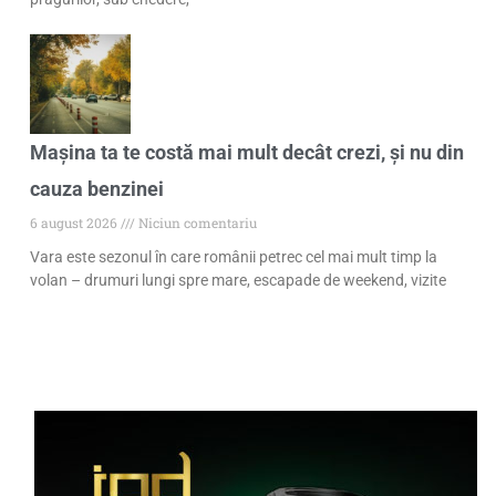
Mașina ta te costă mai mult decât crezi, și nu din
cauza benzinei
6 august 2026
Niciun comentariu
Vara este sezonul în care românii petrec cel mai mult timp la
volan – drumuri lungi spre mare, escapade de weekend, vizite