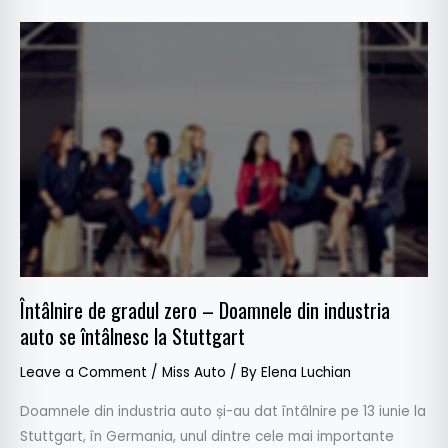
Întâlnire
de
gradul
zero
–
Doamnele
din
industria
auto
se
întâlnesc
Întâlnire de gradul zero – Doamnele din industria
la
auto se întâlnesc la Stuttgart
Stuttgart
Leave a Comment
/
Miss Auto
/ By
Elena Luchian
Doamnele din industria auto și-au dat întâlnire pe 13 iunie la
Stuttgart, în Germania, unul dintre cele mai importante