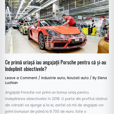
primă
uriașă
iau
angajații
Porsche
pentru
că
și-
au
Ce primă uriașă iau angajații Porsche pentru că și-au
îndeplinit
îndeplinit obiectivele?
obiectivele?
Leave a Comment
/
Industrie auto
,
Noutati auto
/ By
Elena
Luchian
Angajații Porsche vor primi un bonus uriaș pentru
îndeplinirea obiectivelor în 2018. O parte din profitul obținut
din vânzări va ajunge și la ei, astfel că mii de angajați vor
primi bonusuri de până la 9.700 de euro. Este o