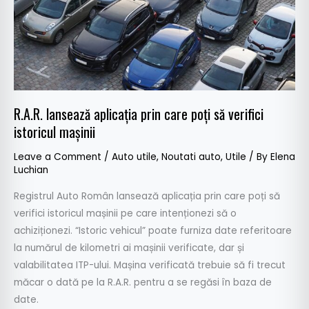
să
verifici
istoricul
mașinii
R.A.R. lansează aplicația prin care poți să verifici
istoricul mașinii
Leave a Comment
/
Auto utile
,
Noutati auto
,
Utile
/ By
Elena
Luchian
Registrul Auto Român lansează aplicația prin care poți să
verifici istoricul mașinii pe care intenționezi să o
achiziționezi. “Istoric vehicul” poate furniza date referitoare
la numărul de kilometri ai mașinii verificate, dar și
valabilitatea ITP-ului. Mașina verificată trebuie să fi trecut
măcar o dată pe la R.A.R. pentru a se regăsi în baza de
date.