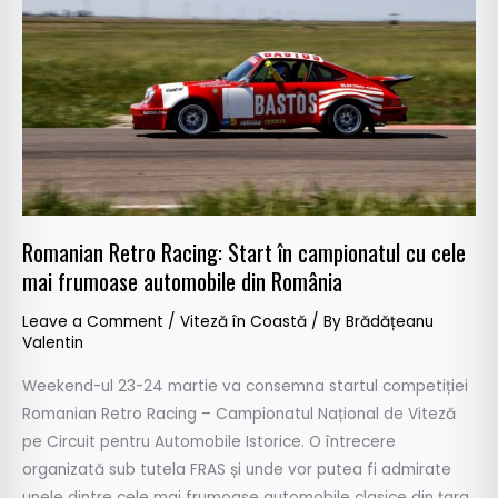
Start
în
campionatul
cu
cele
mai
frumoase
automobile
din
Romanian Retro Racing: Start în campionatul cu cele
România
mai frumoase automobile din România
Leave a Comment
/
Viteză în Coastă
/ By
Brădățeanu
Valentin
Weekend-ul 23-24 martie va consemna startul competiției
Romanian Retro Racing – Campionatul Național de Viteză
pe Circuit pentru Automobile Istorice. O întrecere
organizată sub tutela FRAS și unde vor putea fi admirate
unele dintre cele mai frumoase automobile clasice din țara