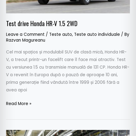
Test drive Honda HR-V 1.5 2WD
Leave a Comment
/
Teste auto
,
Teste auto individuale
/ By
Razvan Magureanu
Cel mai spațios și modulabil SUV de clasă mică, Honda HR-
V, a trecut printr-un facelift care îl face mai atractiv. Test
cu versiunea 1.5 cu transmisie manuală de 131 CP. Honda HR-
V a revenit în Europa după o pauză de aproape 10 ani,
prima generație fiind vândută între 1999 și 2006 fără a
avea apoi
Read More »
Ce