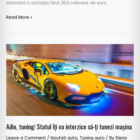
estimată a achiziţiei fiind 26,6 milioane de euro.
Read More »
Adio,
tuning!
Statul
îți
va
interzice
să-
ți
tunezi
mașina
Adio, tuning! Statul îți va interzice să-ți tunezi mașina
Leave a Comment
/
Noutati auto
,
Tuning auto
/ By
Elena