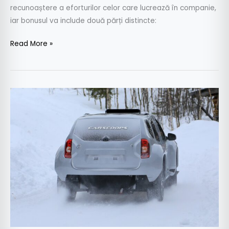
recunoaștere a eforturilor celor care lucrează în companie,
iar bonusul va include două părți distincte:
Read More »
Dacia
Duster
EV
surprinsă
în
teste.
Când
ajunge
în
showroom-
uri?