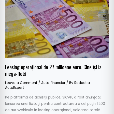
de
27
milioane
euro.
Cine
îşi
ia
mega-
flotă
Leasing operaţional de 27 milioane euro. Cine îşi ia
mega-flotă
Leave a Comment
/
Auto financiar
/ By
Redactia
AutoExpert
Pe platforma de achiziţii publice, SICAP, a fost anunţată
lansarea unei licitaţii pentru contractarea a cel puţin 1.200
de autovehicule în leasing operaţional, valoarea totală