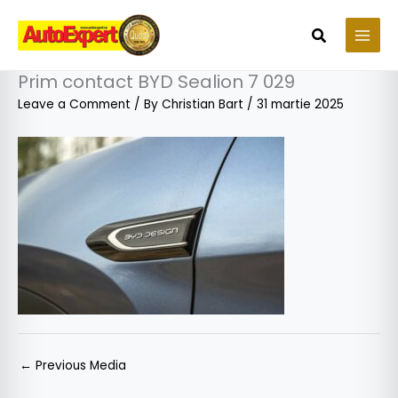
Skip
to
Search
content
Prim contact BYD Sealion 7 029
Leave a Comment
/ By
Christian Bart
/
31 martie 2025
←
Previous Media