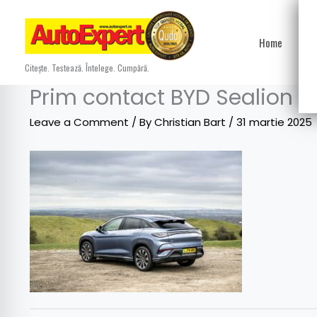
Skip
to
Home
Ști
content
Citește. Testează. Întelege. Cumpără.
Prim contact BYD Sealion 7
Leave a Comment
/ By
Christian Bart
/
31 martie 2025