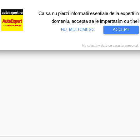
Ca sa nu pierzi informatii esentiale de la experti in
ri
Test drive
Eco
Motorsport
Proiecte speciale
Video
domeniu, accepta sa le impartasim cu tine!
NU, MULTUMESC
ACCEPT
 037
Nu colectam date cu caracter personal.