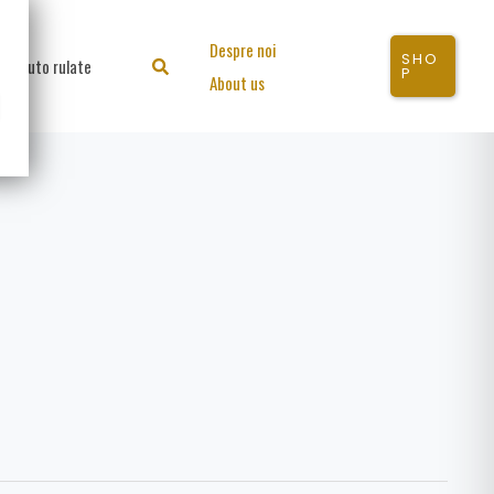
Despre noi
SHO
Auto rulate
Search
P
About us