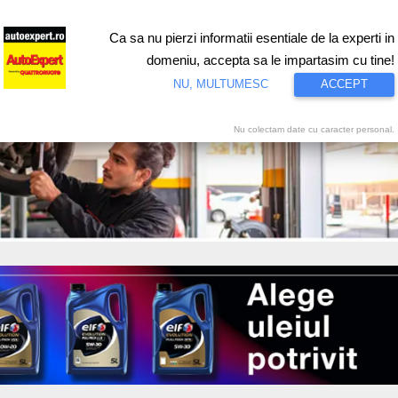
Ca sa nu pierzi informatii esentiale de la experti in
ri
Test drive
Eco
Motorsport
Proiecte speciale
Video
domeniu, accepta sa le impartasim cu tine!
NU, MULTUMESC
ACCEPT
Nu colectam date cu caracter personal.