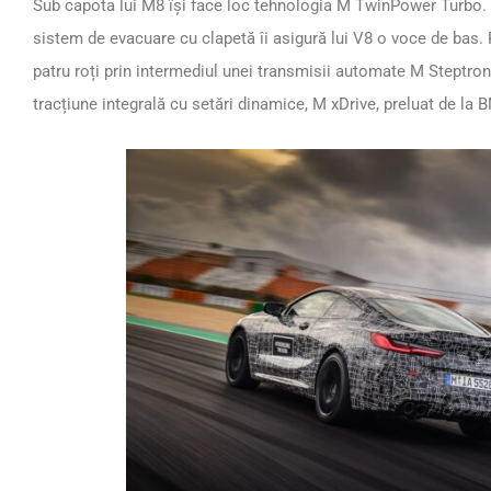
Sub capota lui M8 își face loc tehnologia M TwinPower Turbo. M
sistem de evacuare cu clapetă îi asigură lui V8 o voce de bas.
patru roți prin intermediul unei transmisii automate M Steptron
tracțiune integrală cu setări dinamice, M xDrive, preluat de la