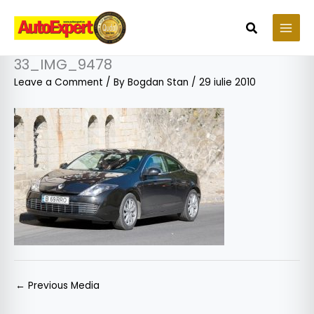
Skip
to
Search
content
33_IMG_9478
Leave a Comment
/ By
Bogdan Stan
/
29 iulie 2010
←
Previous Media