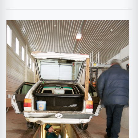
Testarea
autovehiculelor
rulate