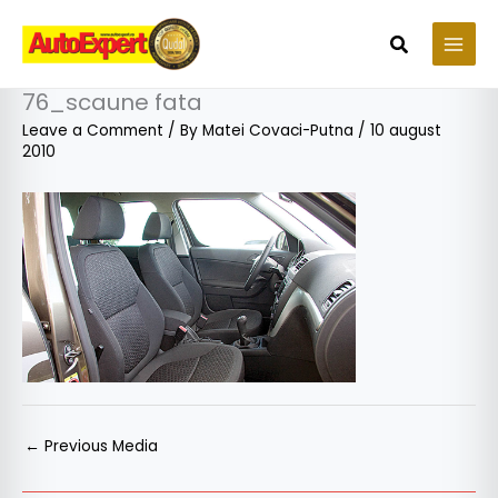
Skip
to
Search
content
76_scaune fata
Leave a Comment
/ By
Matei Covaci-Putna
/
10 august
2010
←
Previous Media