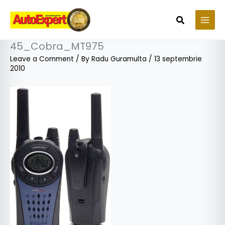
Skip
to
Search
content
45_Cobra_MT975
Leave a Comment
/ By
Radu Guramulta
/
13 septembrie
2010