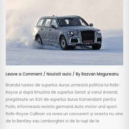
SUV
de
superlux
Aurus
Komendant
pentru
Putin
Leave a Comment
/
Noutati auto
/ By
Razvan Magureanu
Brandul rusesc de superlux Aurus urmează politica lui Rolls-
Royce și după limuzina de superlux Senat și vanul Arsenal,
pregătește un SUV de superlux Aurus Komendant pentru
Putin, informează revista germană Auto motor und sport.
Rolls-Royce Cullinan va avea un concurent și acesta nu vine
de la Bentley sau Lamborghini ci de la rușii de la