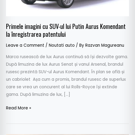
Aurus
Komendant
la
Primele imagini cu SUV-ul lui Putin Aurus Komendant
înregistrarea
la înregistrarea patentului
patentului
Leave a Comment
/
Noutati auto
/ By
Razvan Magureanu
Marca rusească de lux Aurus continuă să își dezvolte gama.
După limuzina de lux Aurus Senat și vanul Arsenal, brandul
rusesc prezintă SUV-ul Aurus Komendant. În plan se află și
un cabriolet Așa cum a promis, brandul rusesc de superlux
care se vrea un concurent al lui Rolls-Royce își extinde
gama. După limuzina de lux, […]
Read More »