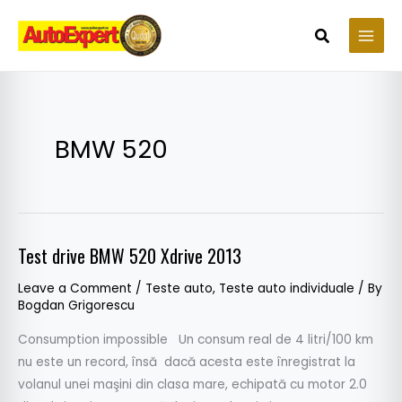
Skip
to
Search
content
BMW 520
Test drive BMW 520 Xdrive 2013
Test
drive
Leave a Comment
/
Teste auto
,
Teste auto individuale
/ By
BMW
Bogdan Grigorescu
520
Consumption impossible Un consum real de 4 litri/100 km
Xdrive
nu este un record, însă dacă acesta este înregistrat la
2013
volanul unei maşini din clasa mare, echipată cu motor 2.0