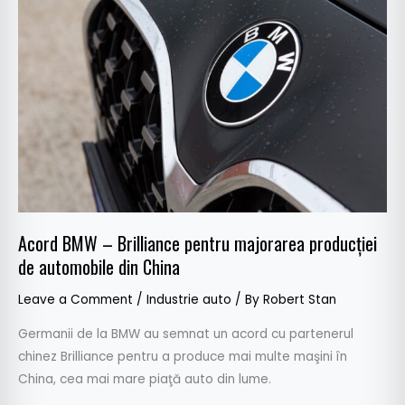
–
Brilliance
pentru
majorarea
producției
de
automobile
din
China
Acord BMW – Brilliance pentru majorarea producției
de automobile din China
Leave a Comment
/
Industrie auto
/ By
Robert Stan
Germanii de la BMW au semnat un acord cu partenerul
chinez Brilliance pentru a produce mai multe maşini în
China, cea mai mare piaţă auto din lume.