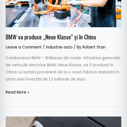
China
BMW va produce „Neue Klasse” și în China
Leave a Comment
/
Industrie auto
/ By
Robert Stan
Colaborarea BMW – Brilliance dă roade. Viitoarea generație
de vehicule electrice BMW, Neue Klasse, va fi produsă în
China cu baterii provenind de la o nouă fabrică realizată în
urma unei investiții de 1,3 miliarde de euro.
Read More »
Acord
BMW