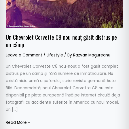
distrus
pe
un
câmp
Un Chevrolet Corvette C8 nou-nouț găsit distrus pe
un câmp
Leave a Comment
/
Lifestyle
/ By
Razvan Magureanu
Un Chevrolet Corvette C8 nou-nouț a fost găsit complet
distrus pe un câmp și fără numere de înmatriculare. Nu
există nicio urmă a șoferului, scrie revista germană Auto
Bild. Deocamdată, noul Chevrolet Corvette C8 nu este
disponibil pe piața europeană însă pe internet circulă deja
fotografii cu accidente suferite în America cu noul model.
Un […]
Read More »