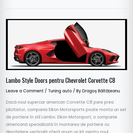
Lambo
Style
Doors
pentru
Chevrolet
Corvette
C8
Lambo Style Doors pentru Chevrolet Corvette C8
Leave a Comment
/
Tuning auto
/ By
Dragoș Băltățeanu
Dacă noul supercar american Corvette C8 pare prea
plicitisitor, compania Eikon Motorsports poate monta un set
de portiere în stil Lambo. Eikon Motorsport, o companie
americană specializată în montarea de portiere cu
deschidere verticală oferă acum un kit pentru noul