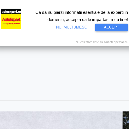
Ca sa nu pierzi informatii esentiale de la experti in
ri
Test drive
Eco
Motorsport
Proiecte speciale
Video
domeniu, accepta sa le impartasim cu tine!
NU, MULTUMESC
ACCEPT
Nu colectam date cu caracter personal.