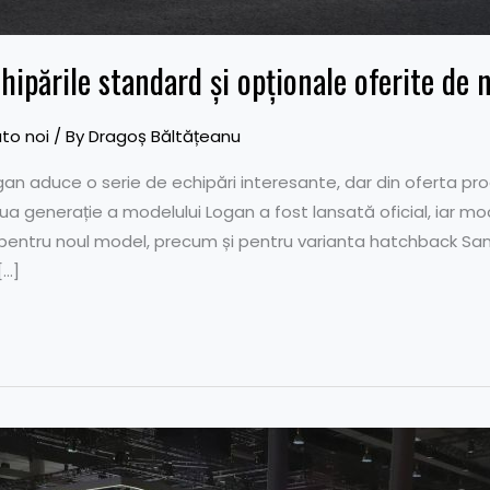
hipările standard și opționale oferite de 
to noi
/ By
Dragoș Băltățeanu
an aduce o serie de echipări interesante, dar din oferta pro
oua generație a modelului Logan a fost lansată oficial, iar mo
e pentru noul model, precum și pentru varianta hatchback S
[…]