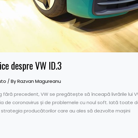
tice despre VW ID.3
uto
/ By
Razvan Magureanu
ără precedent, VW se pregătește să înceapă livrările lui V
a de coronavirus și de problemele cu noul soft. Iată toate det
că strategia producătorilor care au ales să dezvolte mașini