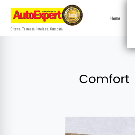
Skip
to
Home
Ști
content
Citește. Testează. Întelege. Cumpără.
Comfort
Dacia
Logan: