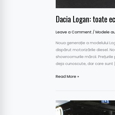
Dacia Logan: toate ec
Leave a Comment
/
Modele au
Noua generație a modelului Log
dispărut motorizările diesel. N
showroomurile mărcii. Prețuril
deja cunoscute, dar care sunt 
Read More »
Primele
impresii