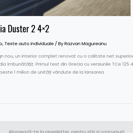
cia Duster 2 4×2
o
,
Teste auto individuale
/ By
Razvan Magureanu
gn nou, un interior complet renovat cu o calitate net super
ia îmbunătățit. Primul test din Grecia cu versiunile TCe 125 4
este 1 milion de unități vândute de la lansarea
Abonează-te la newsletter, pentru știri și concursuri!