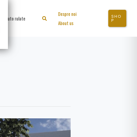
Despre noi
SHO
Auto rulate
Search
P
About us