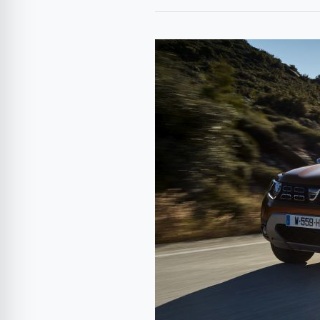
Primul
test
drive
Dacia
Duster
2
4×2