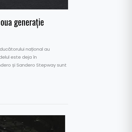
noua generație
ducătorului național au
delul este deja în
andero și Sandero Stepway sunt