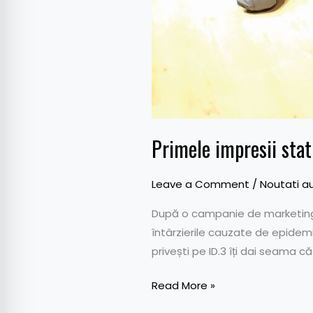
Primele impresii sta
Leave a Comment
/
Noutati a
După o campanie de marketing f
întârzierile cauzate de epidemi
privești pe ID.3 îți dai seama 
Read More »