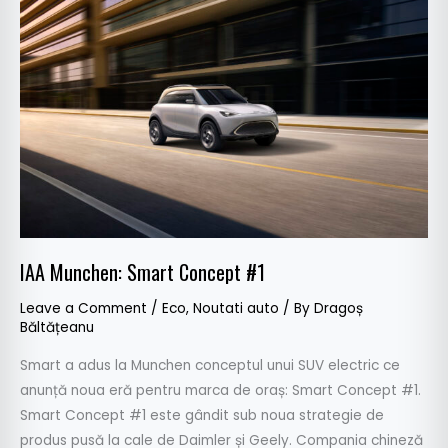
IAA
Munchen:
Smart
Concept
#1
IAA Munchen: Smart Concept #1
Leave a Comment
/
Eco
,
Noutati auto
/ By
Dragoș
Băltățeanu
Smart a adus la Munchen conceptul unui SUV electric ce
anunță noua eră pentru marca de oraș: Smart Concept #1.
Smart Concept #1 este gândit sub noua strategie de
produs pusă la cale de Daimler și Geely. Compania chineză