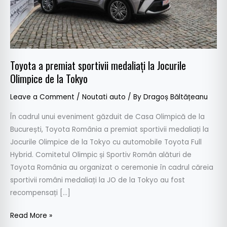
Olimpice
de
la
Tokyo
Toyota a premiat sportivii medaliați la Jocurile
Olimpice de la Tokyo
Leave a Comment
/
Noutati auto
/ By
Dragoș Băltățeanu
În cadrul unui eveniment găzduit de Casa Olimpică de la
București, Toyota România a premiat sportivii medaliați la
Jocurile Olimpice de la Tokyo cu automobile Toyota Full
Hybrid. Comitetul Olimpic și Sportiv Român alături de
Toyota România au organizat o ceremonie în cadrul căreia
sportivii români medaliați la JO de la Tokyo au fost
recompensați […]
Read More »