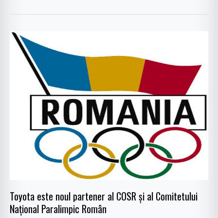
Toyota
este
noul
partener
al
COSR
și
al
Comitetului
Național
Paralimpic
Român
Toyota este noul partener al COSR și al Comitetului
Național Paralimpic Român