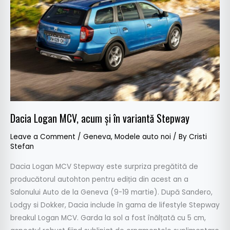
acum
și
în
variantă
Stepway
Dacia Logan MCV, acum și în variantă Stepway
Leave a Comment
/
Geneva
,
Modele auto noi
/ By
Cristi
Stefan
Dacia Logan MCV Stepway este surpriza pregătită de
producătorul autohton pentru ediția din acest an a
Salonului Auto de la Geneva (9-19 martie). După Sandero,
Lodgy si Dokker, Dacia include în gama de lifestyle Stepway
breakul Logan MCV. Garda la sol a fost înălțată cu 5 cm,