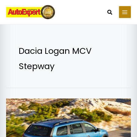
Skip
to
Search
content
Dacia Logan MCV
Stepway
Preturi
Dacia
Logan
MCV
Stepway: