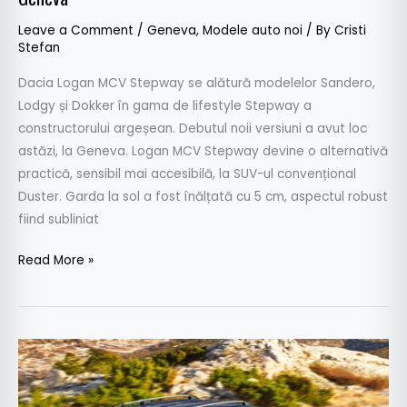
Leave a Comment
/
Geneva
,
Modele auto noi
/ By
Cristi
Stefan
Dacia Logan MCV Stepway se alătură modelelor Sandero,
Lodgy și Dokker în gama de lifestyle Stepway a
constructorului argeșean. Debutul noii versiuni a avut loc
astăzi, la Geneva. Logan MCV Stepway devine o alternativă
practică, sensibil mai accesibilă, la SUV-ul convențional
Duster. Garda la sol a fost înălțată cu 5 cm, aspectul robust
fiind subliniat
Read More »
Dacia
Logan
MCV,