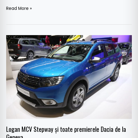
Read More »
Logan
MCV
Stepway
și
toate
premierele
Dacia
de
la
Geneva
Logan MCV Stepway și toate premierele Dacia de la
Geneva