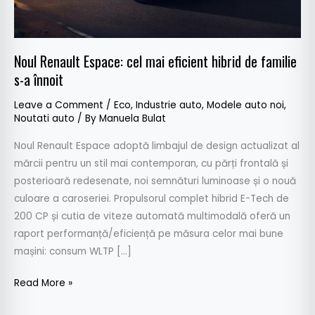
de
familie
s-
Noul Renault Espace: cel mai eficient hibrid de familie
a
s-a înnoit
înnoit
Leave a Comment
/
Eco
,
Industrie auto
,
Modele auto noi
,
Noutati auto
/ By
Manuela Bulat
Noul Renault Espace adoptă limbajul de design actualizat al
mărcii pentru un stil mai contemporan, cu părți frontală și
posterioară redesenate, noi semnături luminoase și o nouă
culoare a caroseriei. Propulsorul complet hibrid E-Tech de
200 CP și cutia de viteze automată multimodală oferă un
raport performanță/eficiență pe măsura celor mai bune
mașini: consum WLTP […]
Read More »