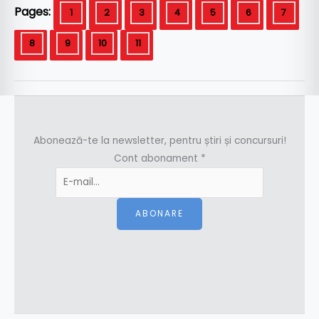
Pages:
1
2
3
4
5
6
7
8
9
10
11
Abonează-te la newsletter, pentru știri și concursuri!
Cont abonament
*
ABONARE