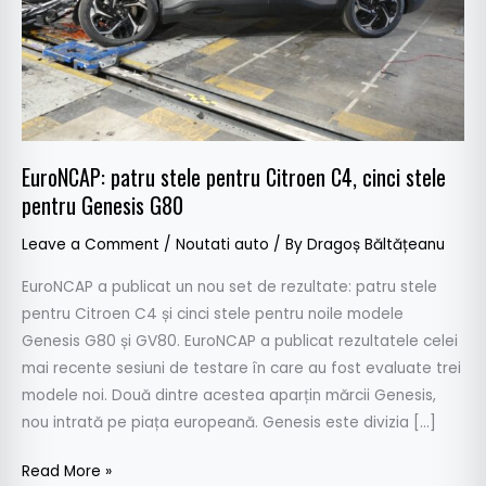
stele
pentru
Genesis
G80
EuroNCAP: patru stele pentru Citroen C4, cinci stele
pentru Genesis G80
Leave a Comment
/
Noutati auto
/ By
Dragoș Băltățeanu
EuroNCAP a publicat un nou set de rezultate: patru stele
pentru Citroen C4 și cinci stele pentru noile modele
Genesis G80 și GV80. EuroNCAP a publicat rezultatele celei
mai recente sesiuni de testare în care au fost evaluate trei
modele noi. Două dintre acestea aparțin mărcii Genesis,
nou intrată pe piața europeană. Genesis este divizia […]
Read More »