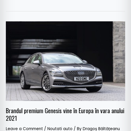
Brandul
premium
Genesis
vine
în
Europa
în
vara
anului
2021
Brandul premium Genesis vine în Europa în vara anului
2021
Leave a Comment
/
Noutati auto
/ By
Dragoș Băltățeanu