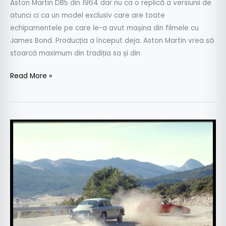
Aston Martin DB5 din 1964 dar nu ca o replică a versiunii de
atunci ci ca un model exclusiv care are toate
echipamentele pe care le-a avut mașina din filmele cu
James Bond. Producția a început deja. Aston Martin vrea să
stoarcă maximum din tradiția sa și din
Read More »
Martin.
Aston
Martin.
Englezii
vor
construi
25
de