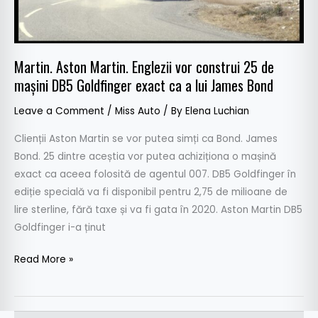
mașini
DB5
Goldfinger
exact
Martin. Aston Martin. Englezii vor construi 25 de
ca
mașini DB5 Goldfinger exact ca a lui James Bond
a
lui
Leave a Comment
/
Miss Auto
/ By
Elena Luchian
James
Clienții Aston Martin se vor putea simți ca Bond. James
Bond
Bond. 25 dintre aceștia vor putea achiziționa o mașină
exact ca aceea folosită de agentul 007. DB5 Goldfinger în
ediție specială va fi disponibil pentru 2,75 de milioane de
lire sterline, fără taxe și va fi gata în 2020. Aston Martin DB5
Goldfinger i-a ținut
Read More »