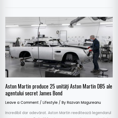
Aston
Martin
produce
25
unități
Aston
Martin
DB5
ale
agentului
Aston Martin produce 25 unități Aston Martin DB5 ale
secret
agentului secret James Bond
James
Bond
Leave a Comment
/
Lifestyle
/ By
Razvan Magureanu
Incredibil dar adevărat. Aston Martin reeditează legendarul