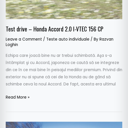
156
CP
Test drive – Honda Accord 2.0 I-VTEC 156 CP
Leave a Comment
/
Teste auto individuale
/ By
Razvan
Loghin
Echipa care joacă bine nu ar trebui schimbată. Aşa s-a
întâmplat şi cu Accord, japoneza ce caută să se integreze
din ce în ce mai bine în peisajul mediilor premium. Privind din
exterior nu ai spune că cei de la Honda au de gând să
schimbe ceva la noul Accord. De fapt, acesta era ultimul
Read More »
Accord