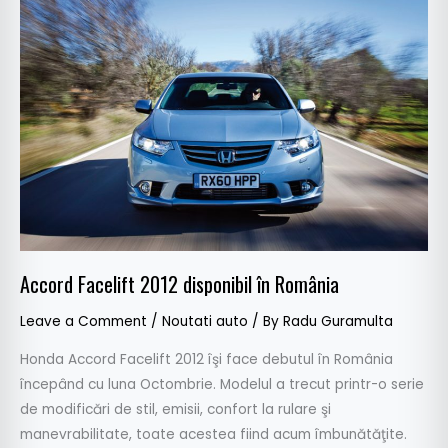
Facelift
2012
disponibil
în
România
Accord Facelift 2012 disponibil în România
Leave a Comment
/
Noutati auto
/ By
Radu Guramulta
Honda Accord Facelift 2012 îşi face debutul în România
începând cu luna Octombrie. Modelul a trecut printr-o serie
de modificări de stil, emisii, confort la rulare şi
manevrabilitate, toate acestea fiind acum îmbunătăţite.