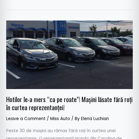
Hotilor
le-
a
mers
“ca
pe
roate”!
Mașini
lăsate
fără
Hotilor le-a mers “ca pe roate”! Mașini lăsate fără roți
roți
în curtea reprezentanței!
în
curtea
Leave a Comment
/
Miss Auto
/ By
Elena Luchian
reprezentanței!
Peste 30 de mașini au rămas fără roți în curtea unei
reprezentanțe. O reprezentanță Honda din Carolina de