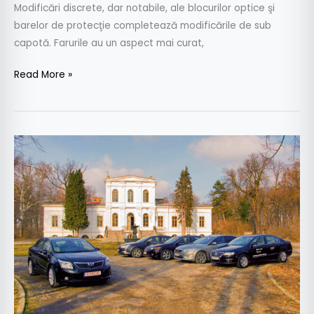
Modificări discrete, dar notabile, ale blocurilor optice şi
barelor de protecţie completează modificările de sub
capotă. Farurile au un aspect mai curat,
Read More »
Test
comparativ:
Toyota
Avensis
vs.
C5
vs.
Accord
vs.
Mondeo