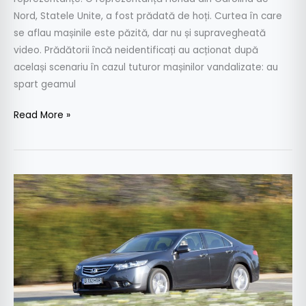
Nord, Statele Unite, a fost prădată de hoți. Curtea în care
se aflau mașinile este păzită, dar nu și supravegheată
video. Prădătorii încă neidentificați au acționat după
același scenariu în cazul tuturor mașinilor vandalizate: au
spart geamul
Read More »
Test
drive
–
Honda
Accord
2.0
I-
VTEC