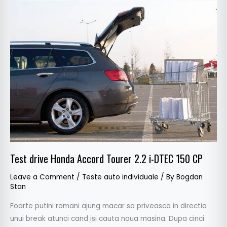
Test
drive
Honda
Accord
Tourer
2.2
i-
DTEC
150
CP
Test drive Honda Accord Tourer 2.2 i-DTEC 150 CP
Leave a Comment
/
Teste auto individuale
/ By
Bogdan
Stan
Foarte putini romani ajung macar sa priveasca in directia
unui break atunci cand isi cauta noua masina. Dupa cinci