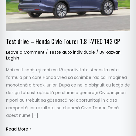
i-
VTEC
142
CP
Test drive – Honda Civic Tourer 1.8 i-VTEC 142 CP
Leave a Comment
/
Teste auto individuale
/ By
Razvan
Loghin
Mai mult spaţiu şi mai multă sportivitate. Aceasta este
formula prin care Honda vrea să schimbe radical imaginea
monotonă a break-urilor. După ce ne-a obişnuit cu lecţia de
design futurist aplicată pe ultimele generaţii Civic, inginerii
niponi au trebuit să găsească noi oportunităţi în clasa
compactă, iar rezultatul se cheamă Civic Tourer. Dacă
acest nume […]
Read More »