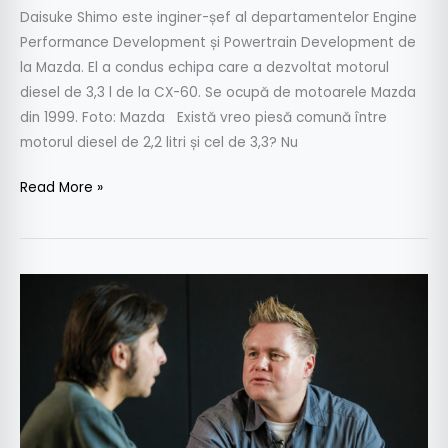
Daisuke Shimo este inginer-șef al departamentelor Engine
Performance Development și Powertrain Development de
la Mazda. El a condus echipa care a dezvoltat motorul
diesel de 3,3 l de la CX-60. Se ocupă de motoarele Mazda
din 1999. Foto: Mazda Există vreo piesă comună între
motorul diesel de 2,2 litri și cel de 3,3? Nu
Read More »
Intreviu
cu
Tobias
Albert,
inginer
la
divizia