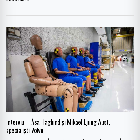
Interviu
–
Åsa
Haglund
și
Mikael
Ljung
Aust,
specialiști
Volvo
Interviu – Åsa Haglund și Mikael Ljung Aust,
specialiști Volvo