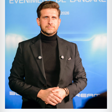
pentru
România,
Moldova
și
Bulgaria