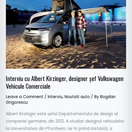
Kirzinger,
designer
șef
Volkswagen
Vehicule
Comerciale
Interviu cu Albert Kirzinger, designer șef Volkswagen
Vehicule Comerciale
Leave a Comment
/
Interviu
,
Noutati auto
/ By
Bogdan
Grigorescu
Albert Kirzinger este șeful Departamentului de design al
companiei germane, din 2012. A studiat designul vehiculelor
la Universitatea din Pforzheim, iar în primă instanță, a