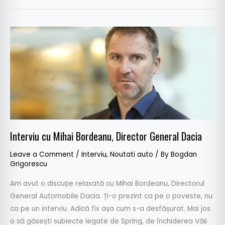
Interviu
cu
Mihai
Bordeanu,
Director
General
Dacia
Interviu cu Mihai Bordeanu, Director General Dacia
Leave a Comment
/
Interviu
,
Noutati auto
/ By
Bogdan
Grigorescu
Am avut o discuție relaxată cu Mihai Bordeanu, Directorul
General Automobile Dacia. Ți-o prezint ca pe o poveste, nu
ca pe un interviu. Adică fix așa cum s-a desfășurat. Mai jos
o să găsești subiecte legate de Spring, de închiderea Văii