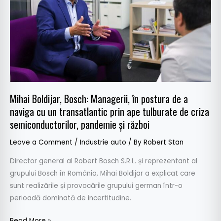
în
postura
de
a
naviga
cu
un
transatlantic
Mihai Boldijar, Bosch: Managerii, în postura de a
prin
naviga cu un transatlantic prin ape tulburate de criza
ape
semiconductorilor, pandemie și război
tulburate
de
Leave a Comment
/
Industrie auto
/ By
Robert Stan
criza
Director general al Robert Bosch S.R.L. și reprezentant al
semiconductorilor,
grupului Bosch în România, Mihai Boldijar a explicat care
pandemie
sunt realizările și provocările grupului german într-o
și
perioadă dominată de incertitudine.
război
Read More »