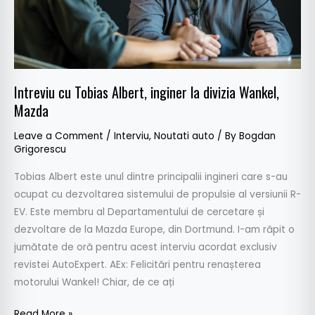
Wankel,
Mazda
Intreviu cu Tobias Albert, inginer la divizia Wankel,
Mazda
Leave a Comment
/
Interviu
,
Noutati auto
/ By
Bogdan
Grigorescu
Tobias Albert este unul dintre principalii ingineri care s-au
ocupat cu dezvoltarea sistemului de propulsie al versiunii R-
EV. Este membru al Departamentului de cercetare și
dezvoltare de la Mazda Europe, din Dortmund. I-am răpit o
jumătate de oră pentru acest interviu acordat exclusiv
revistei AutoExpert. AEx: Felicitări pentru renașterea
motorului Wankel! Chiar, de ce ați
Read More »