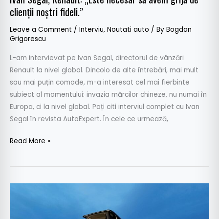
clienții noștri fideli.”
fideli.”
Leave a Comment
/
Interviu
,
Noutati auto
/ By
Bogdan
Grigorescu
L-am intervievat pe Ivan Segal, directorul de vânzări
Renault la nivel global. Dincolo de alte întrebări, mai mult
sau mai puțin comode, m-a interesat cel mai fierbinte
subiect al momentului: invazia mărcilor chineze, nu numai în
Europa, ci la nivel global. Poți citi interviul complet cu Ivan
Segal în revista AutoExpert. În cele ce urmează,
Read More »
Interviu
cu
Albert