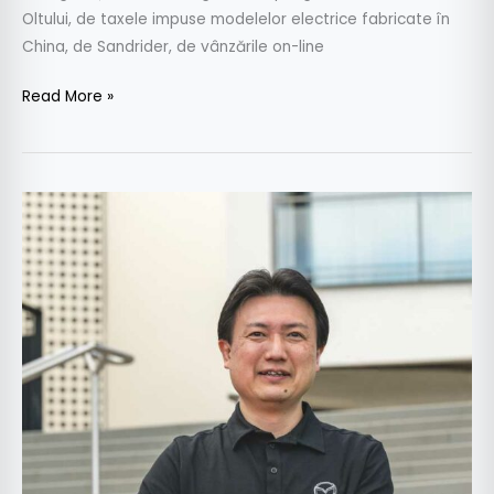
Oltului, de taxele impuse modelelor electrice fabricate în
China, de Sandrider, de vânzările on-line
Read More »
Interviu
cu
Daisuke
Shimo,
inginer-
șef
Mazda