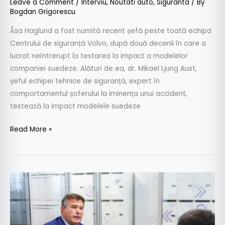
Leave a Comment
/
Interviu
,
Noutati auto
,
Siguranta
/ By
Bogdan Grigorescu
Åsa Haglund a fost numită recent șefă peste toată echipa
Centrului de siguranță Volvo, după două decenii în care a
lucrat neîntrerupt la testarea la impact a modelelor
companiei suedeze. Alături de ea, dr. Mikael Ljung Aust,
șeful echipei tehnice de siguranță, expert în
comportamentul șoferului la iminența unui accident,
testează la impact modelele suedeze
Read More »
Mihai
Boldijar,
Bosch:
Managerii,