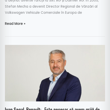
a deținut diverse funcții la Sixt AG și Daimler AG. În 2005,
Stefan Mecha a devenit Director Regional de Vânzări al
Volkswagen Vehicule Comerciale în Europa de
Read More »
Ivan
Segal,
Renault:
„Este
necesar
să
avem
grijă
de
clienții
Ivan Segal, Renault: „Este necesar să avem grijă de
noștri