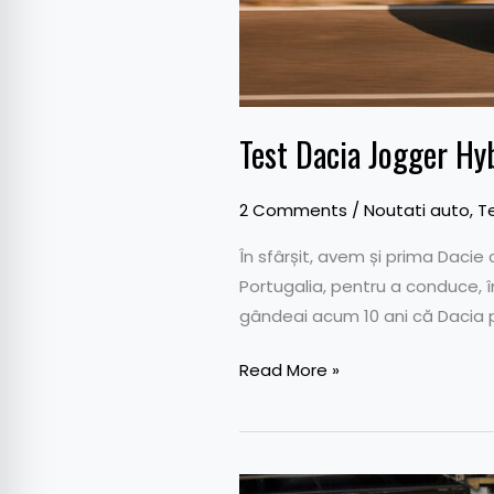
Test Dacia Jogger Hy
2 Comments
/
Noutati auto
,
T
În sfârșit, avem și prima Dacie 
Portugalia, pentru a conduce, î
gândeai acum 10 ani că Dacia 
Read More »
Dacia