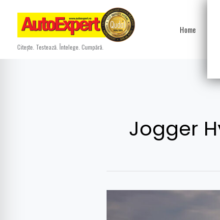
Skip
to
Home
Ști
content
Citește. Testează. Întelege. Cumpără.
Jogger H
Test
Dacia