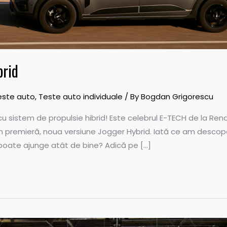
brid
este auto
,
Teste auto individuale
/ By
Bogdan Grigorescu
cu sistem de propulsie hibrid! Este celebrul E-TECH de la Renaul
n premieră, noua versiune Jogger Hybrid. Iată ce am descoperit
poate ajunge atât de bine? Adică pe […]