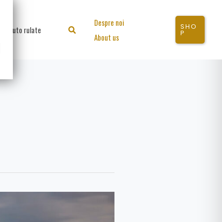
Despre noi
SHO
Auto rulate
Search
P
About us