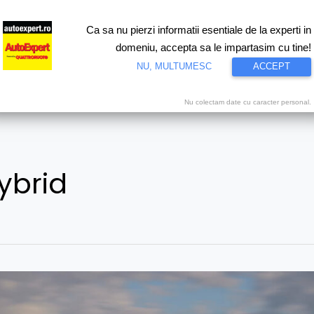
Ca sa nu pierzi informatii esentiale de la experti in
ri
Test drive
Eco
Motorsport
Proiecte speciale
Video
domeniu, accepta sa le impartasim cu tine!
NU, MULTUMESC
ACCEPT
Nu colectam date cu caracter personal.
ybrid