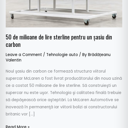
un
şasiu
din
carbon
50 de milioane de lire sterline pentru un şasiu din
carbon
Leave a Comment
/
Tehnologie auto
/ By
Brădățeanu
Valentin
Noul şasiu din carbon ce formează structura viitorul
supercar McLaren a fost livrat producătorului din noua uzină
ce a costat 50 milioane de lire sterline. Să construieşti un
supercar nu este uşor. Tehnologia şi calitatea finală trebuie
să depăşească orice aşteptări. La McLaren Automotive se
inovează în permanenţă iar viitorii bolizi ai constructorului
britanic vor […]
Read More »