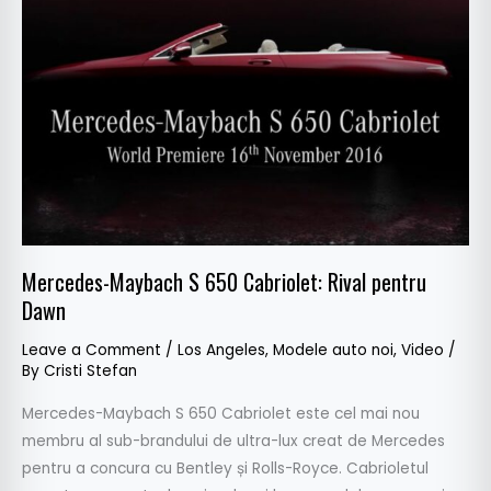
S
650
Cabriolet:
Rival
pentru
Dawn
Mercedes-Maybach S 650 Cabriolet: Rival pentru
Dawn
Leave a Comment
/
Los Angeles
,
Modele auto noi
,
Video
/
By
Cristi Stefan
Mercedes-Maybach S 650 Cabriolet este cel mai nou
membru al sub-brandului de ultra-lux creat de Mercedes
pentru a concura cu Bentley și Rolls-Royce. Cabrioletul