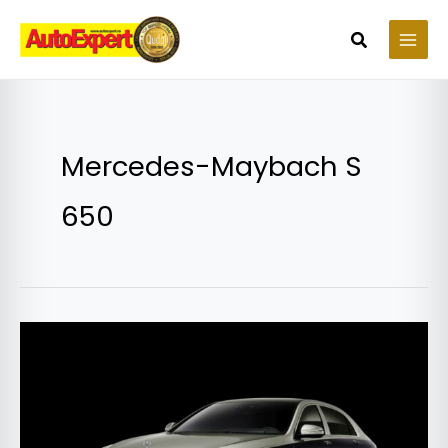
Skip
to
Search
content
Mercedes-Maybach S
650
Oficial:
Mercedes-
Maybach
S-
Class