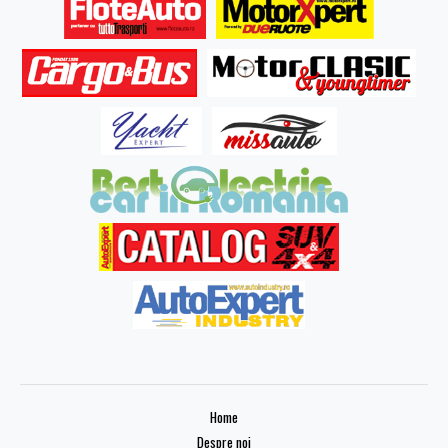
Home
Despre noi