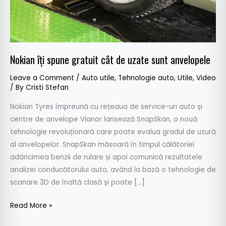
sunt
anvelopele
Nokian îți spune gratuit cât de uzate sunt anvelopele
Leave a Comment
/
Auto utile
,
Tehnologie auto
,
Utile
,
Video
/ By
Cristi Stefan
Nokian Tyres împreună cu rețeaua de service-uri auto și
centre de anvelope Vianor lansează SnapSkan, o nouă
tehnologie revoluționară care poate evalua gradul de uzură
al anvelopelor. SnapSkan măsoară în timpul călătoriei
adâncimea benzii de rulare și apoi comunică rezultatele
analizei conducătorului auto, având la bază o tehnologie de
scanare 3D de înaltă clasă și poate […]
Read More »