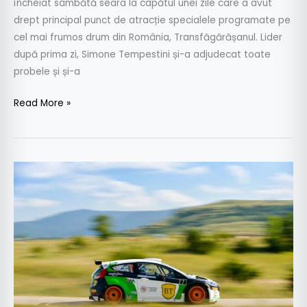
încheiat sâmbătă seara la capătul unei zile care a avut
drept principal punct de atracție specialele programate pe
cel mai frumos drum din România, Transfăgărășanul. Lider
după prima zi, Simone Tempestini și-a adjudecat toate
probele și și-a
Read More »
Shakedown
cu
Bogdan
Marișca
la
Transilvania
Rally
2015