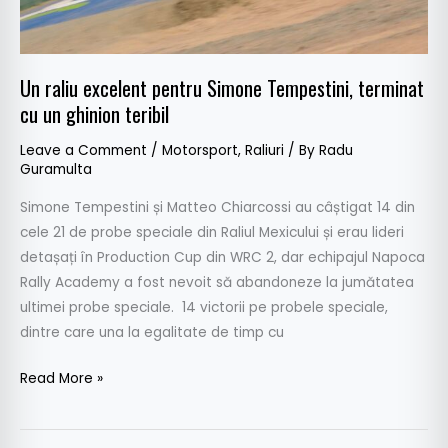
ghinion
teribil
Un raliu excelent pentru Simone Tempestini, terminat
cu un ghinion teribil
Leave a Comment
/
Motorsport
,
Raliuri
/ By
Radu
Guramulta
Simone Tempestini și Matteo Chiarcossi au câștigat 14 din
cele 21 de probe speciale din Raliul Mexicului și erau lideri
detașați în Production Cup din WRC 2, dar echipajul Napoca
Rally Academy a fost nevoit să abandoneze la jumătatea
ultimei probe speciale. 14 victorii pe probele speciale,
dintre care una la egalitate de timp cu
Read More »