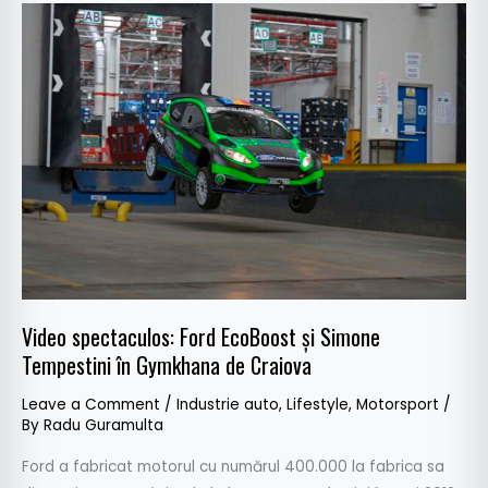
Video
spectaculos:
Ford
EcoBoost
şi
Simone
Tempestini
în
Gymkhana
de
Craiova
Video spectaculos: Ford EcoBoost şi Simone
Tempestini în Gymkhana de Craiova
Leave a Comment
/
Industrie auto
,
Lifestyle
,
Motorsport
/
By
Radu Guramulta
Ford a fabricat motorul cu numărul 400.000 la fabrica sa