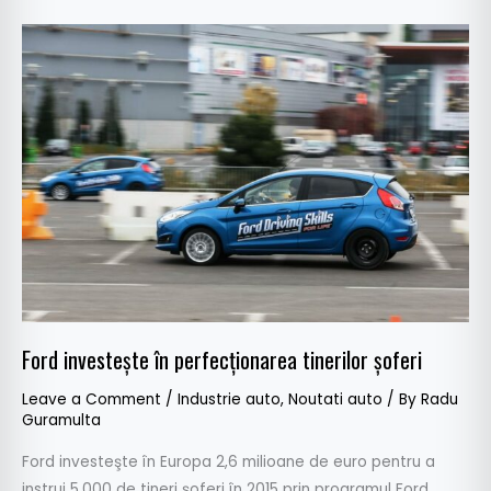
Ford
investeşte
în
perfecţionarea
tinerilor
şoferi
Ford investeşte în perfecţionarea tinerilor şoferi
Leave a Comment
/
Industrie auto
,
Noutati auto
/ By
Radu
Guramulta
Ford investeşte în Europa 2,6 milioane de euro pentru a
instrui 5.000 de tineri şoferi în 2015 prin programul Ford