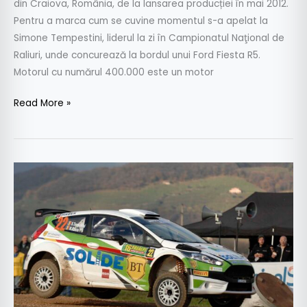
din Craiova, România, de la lansarea producției în mai 2012.
Pentru a marca cum se cuvine momentul s-a apelat la
Simone Tempestini, liderul la zi în Campionatul Naţional de
Raliuri, unde concurează la bordul unui Ford Fiesta R5.
Motorul cu numărul 400.000 este un motor
Read More »
Napoca
Rally
Academy
este
pregătită
pentru
startul
în