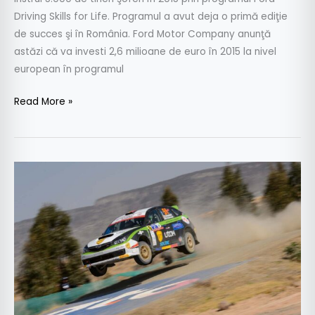
Driving Skills for Life. Programul a avut deja o primă ediţie
de succes şi în România. Ford Motor Company anunţă
astăzi că va investi 2,6 milioane de euro în 2015 la nivel
european în programul
Read More »
Un
raliu
excelent
pentru
Simone
Tempestini,
terminat
cu
un