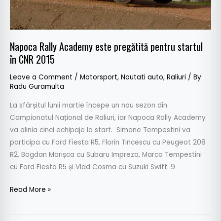
CNR
2015
Napoca Rally Academy este pregătită pentru startul
în CNR 2015
Leave a Comment
/
Motorsport
,
Noutati auto
,
Raliuri
/ By
Radu Guramulta
La sfârșitul lunii martie începe un nou sezon din
Campionatul Național de Raliuri, iar Napoca Rally Academy
va alinia cinci echipaje la start. Simone Tempestini va
participa cu Ford Fiesta R5, Florin Tincescu cu Peugeot 208
R2, Bogdan Marișca cu Subaru Impreza, Marco Tempestini
cu Ford Fiesta R5 și Vlad Cosma cu Suzuki Swift. 9
Read More »