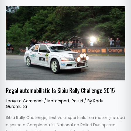
Regal
automobilistic
la
Sibiu
Rally
Challenge
2015
Regal automobilistic la Sibiu Rally Challenge 2015
Leave a Comment
/
Motorsport
,
Raliuri
/ By
Radu
Guramulta
Sibiu Rally Challenge, festivalul sporturilor cu motor și etapa
a șasea a Campionatului Național de Raliuri Dunlop, s-a